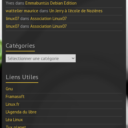
Yves
dans
Emmabuntüs Debian Edition
wattelier maurice
dans
Un Jerry à l’école de Nozières
linux07
dans
Association Linux07
linux07
dans
Association Linux07
Catégories
Catégories
Liens Utiles
Gnu
Framasoft
Linux.fr
L’Agenda du libre
Léa Linux
Tux planet