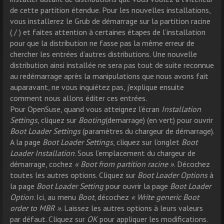
de cette partition étendue. Pour les nouvelles installations,
vous installerez le Grub de démarrage sur la partition racine
( / ) et faites attention à certaines étapes de l’installation
pour que la distribution ne fasse pas la même erreur de
chercher les entrées d’autres distributions. Une nouvelle
distribution ainsi installée ne sera pas tout de suite reconnue
au redémarrage après la manipulations que nous avons fait
auparavant, ne vous inquiétez pas, j’explique ensuite
comment nous allons éditer ces entrées.
Pour OpenSuse, quand vous atteignez l’écran
Installation
Settings
, cliquez sur
Booting
(demarrage) (en vert) pour ouvrir
Boot Loader Settings
(paramètres du chargeur de démarrage).
A la page
Boot Loader Settings
, cliquez sur l’onglet
Boot
Loader Installation
. Sous l’emplacement du chargeur de
démarrage, cochez
« Boot from partition racine »
. Décochez
toutes les autres options. Cliquez sur
Boot Loader Options
à
la page
Boot Loader Setting
pour ouvrir la page
Boot Loader
Option
. Ici, au menu
Boot
, décochez
« Write generic Boot
order to MBR »
. Laissez les autres options à leurs valeurs
par défaut. Cliquez sur
OK
pour appliquer les modifications.