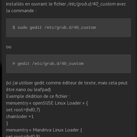
installés en ouvrant le fichier
/etc/grub.d/40_custom
avec
la commande :
$ sudo gedit /etc/grub.d/40_custom
ou
# gedit /etc/grub.d/40_custom
(ici j’ai utiliser gedit comme éditeur de texte, mais cela peut
être nano ou leafpad)
Exemple d’édition de ce fichier :
menuentry « openSUSE Linux Loader » {
set root=(hd0,7)
chainloder +1
}
menuentry « Mandriva Linux Loader {
set root=(hd0,8)